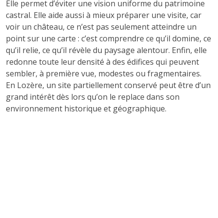
Elle permet d’éviter une vision uniforme du patrimoine
castral. Elle aide aussi à mieux préparer une visite, car
voir un château, ce n’est pas seulement atteindre un
point sur une carte : c’est comprendre ce qu’il domine, ce
qu’il relie, ce qu’il révèle du paysage alentour. Enfin, elle
redonne toute leur densité à des édifices qui peuvent
sembler, à première vue, modestes ou fragmentaires.
En Lozère, un site partiellement conservé peut être d’un
grand intérêt dès lors qu’on le replace dans son
environnement historique et géographique.
Le blog s’attache donc à montrer comment les châteaux
participent d’une lecture plus ample du département. Ils
font apparaître des continuités entre patrimoine bâti et
formes du territoire. Ils invitent à regarder la Lozère
autrement, non plus comme une addition de lieux
remarquables séparés, mais comme un espace habité,
organisé, défendu, parcouru et transformé au fil des
siècles.