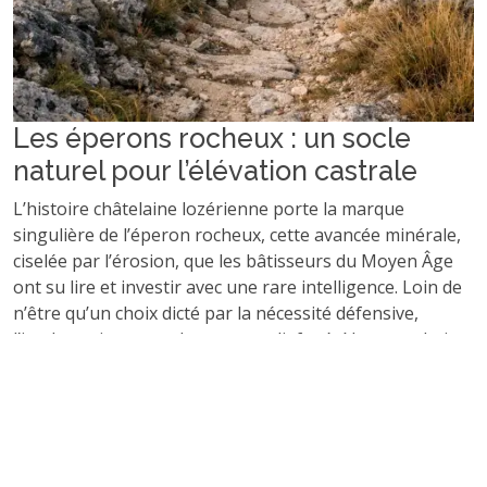
Les éperons rocheux : un socle
naturel pour l’élévation castrale
L’histoire châtelaine lozérienne porte la marque
singulière de l’éperon rocheux, cette avancée minérale,
ciselée par l’érosion, que les bâtisseurs du Moyen Âge
ont su lire et investir avec une rare intelligence. Loin de
n’être qu’un choix dicté par la nécessité défensive,
l’implantation castrale sur ces reliefs révèle une relation
profonde entre la demeure fortifiée et son
environnement naturel.
Si, en première lecture, la hauteur suggère la
surveillance et la protection, elle confère tout autant à
l’édifice une majesté, une présence, qui s’affirme autant