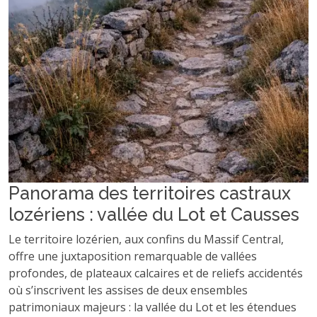
Panorama des territoires castraux
lozériens : vallée du Lot et Causses
Le territoire lozérien, aux confins du Massif Central,
offre une juxtaposition remarquable de vallées
profondes, de plateaux calcaires et de reliefs accidentés
où s’inscrivent les assises de deux ensembles
patrimoniaux majeurs : la vallée du Lot et les étendues