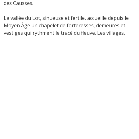
des Causses.
La vallée du Lot, sinueuse et fertile, accueille depuis le
Moyen Âge un chapelet de forteresses, demeures et
vestiges qui rythment le tracé du fleuve. Les villages,
souvent resserrés le long de l’eau, tirent leur
développement de l’activité agricole, du commerce fluvial
et d’une appartenance à de grandes seigneuries ou
abbayes.
Les Causses, quant à eux, s’étendent en plateaux
caillouteux et alternent gorges profondes et landes
écorchées par le vent. Leur paysage incite à une
implantation plus défensive, ponctuée de châteaux
souvent perchés, surveillants des drailles, points de
passage ou frontières naturelles.
Il convient de saisir en quoi ces différences
morphologiques et historiques participent à la diversité